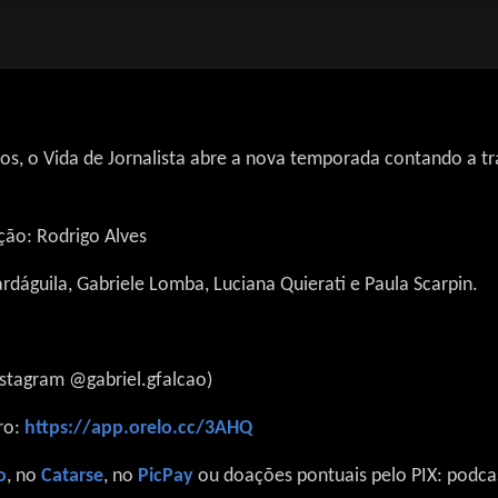
os, o Vida de Jornalista abre a nova temporada contando a t
ição: Rodrigo Alves
ardáguila, Gabriele Lomba, Luciana Quierati e Paula Scarpin.
Instagram @gabriel.gfalcao)
ro:
https://app.orelo.cc/3AHQ
o
, no
Catarse
, no
PicPay
ou doações pontuais pelo PIX: podc