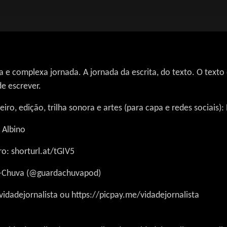
a e complexa jornada. A jornada da escrita, do texto. O texto
de escrever.
iro, edição, trilha sonora e artes (para capa e redes sociais):
 Albino
ro: shorturl.at/tGIV5
da-Chuva (@guardachuvapod)
idadejornalista ou https://picpay.me/vidadejornalista